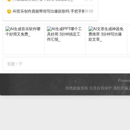
AI音乐创作真能帮你写出爆款歌吗 手把手教你玩转AI作歌_
08-08
百度一下
Power
拒绝盗版游戏 注意自我保护 谨防受骗