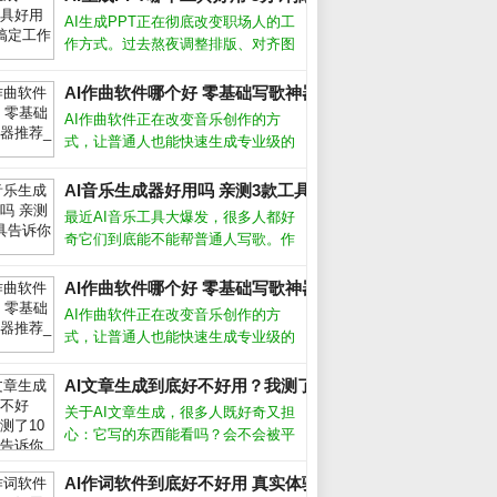
AI生成PPT正在彻底改变职场人的工
作方式。过去熬夜调整排版、对齐图
形的痛苦，如今借助智能工具几分钟
就能完成。从实际体验来看，这类工
AI作曲软件哪个好 零基础写歌神器推荐_
具并非简单套模板，而是根据文字内
AI作曲软件正在改变音乐创作的方
容自动生成逻辑清晰、设计专业的幻
式，让普通人也能快速生成专业级的
灯片
旋律和伴奏。无论你是音乐小白还是
资深制作人，这类工具都能帮你突破
AI音乐生成器好用吗 亲测3款工具告诉你_
灵感瓶颈。AI作曲软件怎么用大多数
最近AI音乐工具大爆发，很多人都好
AI作曲软件操作非常简单，只需选择
奇它们到底能不能帮普通人写歌。作
风格
为一个试过十几款产品的音乐爱好
者，我发现现在的AI音乐生成器已经
AI作曲软件哪个好 零基础写歌神器推荐_
能产出相当完整的伴奏和人声，但离
AI作曲软件正在改变音乐创作的方
完美还有距离。下面分享我的实测经
式，让普通人也能快速生成专业级的
验和避
旋律和伴奏。无论你是音乐小白还是
资深制作人，这类工具都能帮你突破
AI文章生成到底好不好用？我测了10个工具告诉你真相_
灵感瓶颈。AI作曲软件怎么用大多数
关于AI文章生成，很多人既好奇又担
AI作曲软件操作非常简单，只需选择
心：它写的东西能看吗？会不会被平
风格
台判为作弊？经过半年多深度使用，
我实测了市面上主流工具，发现它并
AI作词软件到底好不好用 真实体验告诉你答案_