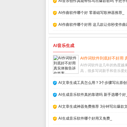
AI音乐创作真能帮你写出爆款歌吗 手把手
AI作曲软件哪个好 零基础写歌神器推荐_
AI作曲软件哪个好用 这几款让你秒变作曲
AI音乐生成
AI作词软件到底好不好用 
AI作词软件这几年的热度越
高，很多写词新手和音乐爱
在问它到底能不能派上用场
的实际体验来看，它确实能
AI文章生成工具怎么用？3个步骤写出原创
快速生成歌词框架，但要想
正打动人心的句子，还得靠
AI生成音乐软件真的靠谱吗 新手选哪个好
磨。AI作词软件怎么
AI文章生成神器免费推荐 3分钟写出爆款文
AI生成音乐软件哪个好用又免费_