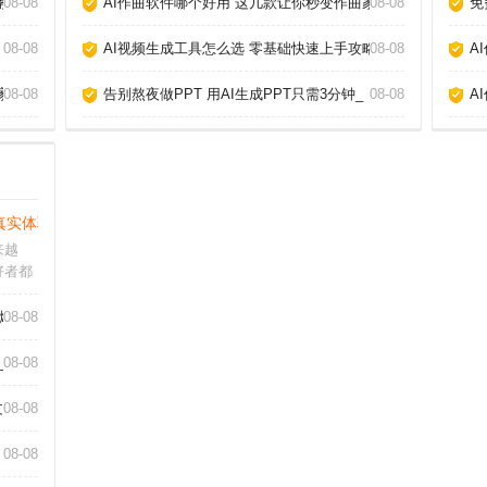
教你玩转AI作歌_
08-08
AI作曲软件哪个好用 这几款让你秒变作曲家_
08-08
免
08-08
AI视频生成工具怎么选 零基础快速上手攻略_
08-08
A
家_
08-08
告别熬夜做PPT 用AI生成PPT只需3分钟_
08-08
A
真实体验告诉你答案_
来越
好者都
。从我
帮我们
爆款_
08-08
写出真
人工打
_
08-08
章_
08-08
08-08