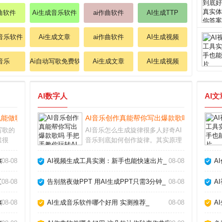
作曲软件
Ai生成音乐软件
ai作曲软件
AI生成TTP
成音乐软件
Ai生成文章
ai作曲软件
AI生成视频
i音乐
Ai自动写歌免费软件
Ai生成文章
AI生成视频
AI数字人
AI
也能做歌_
AI音乐创作真能帮你写出爆款歌吗 手把手教你
写歌的
AI音乐怎么生成旋律很多人好奇AI
槛很
音乐到底如何创作旋律。其实原理
，即使
并不复杂，AI通过学习海量现成歌
的伴奏
曲的节奏、和弦走向和音高变化，
略_
08-08
AI视频生成工具实测：新手也能快速出片_
08-08
A
破，更
逐渐掌握了人类音乐的基本规律。
AI音
你只需输入风格关键词，比如“忧伤
汇报_
08-08
告别熬夜做PPT 用AI生成PPT只需3分钟_
08-08
A
的钢琴曲”或
略_
08-08
AI生成音乐软件哪个好用 实测推荐_
08-08
A