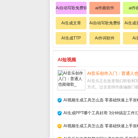
Ai自动写歌免费软件
ai作曲软件
ai
Ai生成文章
Ai自动写歌免费软件
Ai生
AI生成TTP
Ai作词软件
A
AI短视频
AI音乐创作入门：普通人
AI音乐正在改变我们听歌和
方式。过去觉得作曲编曲门
高，现在借助人工智能工具
不懂乐理也能快速生成完整
AI视频生成工具怎么选 零基础快速上手攻
甚至人声。这不仅是技术突
让音乐创作变得人人可尝试。
AI生成PPT哪个工具好用 3分钟搞定工作
乐怎么制作市面上主
AI视频生成工具怎么选 零基础快速上手攻