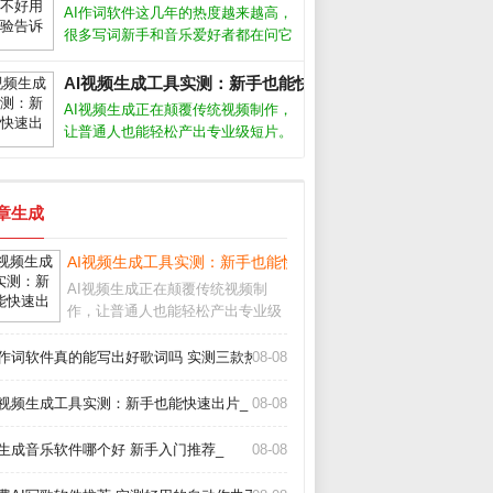
非万能，但用对方法确实能大幅提升
AI作词软件这几年的热度越来越高，
写作效率。关键在于理解它的能力和
很多写词新手和音乐爱好者都在问它
局限，
到底能不能派上用场。从我的实际体
验来看，它确实能帮我们快速生成歌
AI视频生成工具实测：新手也能快速出片_
词框架，但要想写出真正打动人心的
AI视频生成正在颠覆传统视频制作，
句子，还得靠人工打磨。AI作词软件
让普通人也能轻松产出专业级短片。
怎么
过去需要团队协作的剪辑、特效、配
音，如今只需输入文字描述，AI就能
自动生成流畅画面。本文结合近期热
文章生成
门工具实测，帮你避开常见坑点。AI
视
玩转AI作歌_
AI视频生成工具实测：新手也能快速出片_
AI视频生成正在颠覆传统视频制
作，让普通人也能轻松产出专业级
短片。过去需要团队协作的剪辑、
特效、配音，如今只需输入文字描
I作词软件真的能写出好歌词吗 实测三款热门工具告诉你答案_
08-08
述，AI就能自动生成流畅画面。本
文结合近期热门工具实测，帮你避
I视频生成工具实测：新手也能快速出片_
08-08
开常见坑点。AI视
I生成音乐软件哪个好 新手入门推荐_
08-08