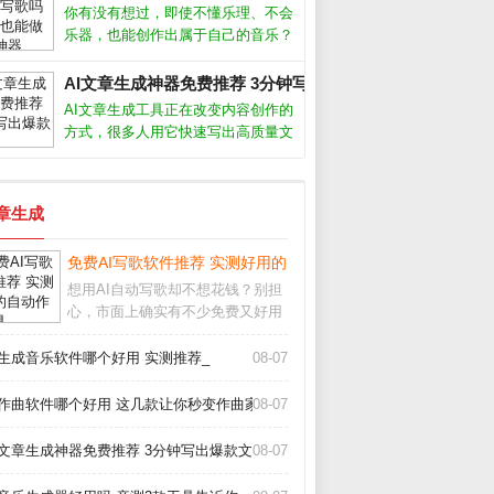
自动生成流畅画面。本文结合近期热
你有没有想过，即使不懂乐理、不会
门工具实测，帮你避开常见坑点。AI
乐器，也能创作出属于自己的音乐？
视
如今，Ai音乐工具正在让这一切变成
现实。从自动生成旋律到智能编曲，
AI文章生成神器免费推荐 3分钟写出爆款文章_
甚至模拟人声演唱，Ai音乐正在降低
AI文章生成工具正在改变内容创作的
创作门槛，让每个人都能成为“音乐
方式，很多人用它快速写出高质量文
人”
案，但真的能完全替代人工吗？我用
了半年多，从最初的怀疑到现在的依
赖，发现关键是把AI当成助手而非主
文章生成
角。它能帮你突破灵感枯竭，但最终
成品
案_
免费AI写歌软件推荐 实测好用的自动作曲工具_
想用AI自动写歌却不想花钱？别担
心，市面上确实有不少免费又好用
的工具。从旋律生成到歌词匹配，
这些软件能帮你快速完成一首完整
I生成音乐软件哪个好用 实测推荐_
08-07
的歌曲。下面我结合亲身测试，聊
聊哪些真正值得下载。哪些AI写歌
I作曲软件哪个好用 这几款让你秒变作曲家_
08-07
软件真正免费首先
I文章生成神器免费推荐 3分钟写出爆款文章_
08-07