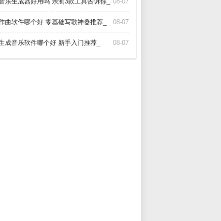
I音乐生成器好用吗 亲测3款工具告诉你_
08-07
I作曲软件哪个好 零基础写歌神器推荐_
08-07
I生成音乐软件哪个好 新手入门推荐_
08-07