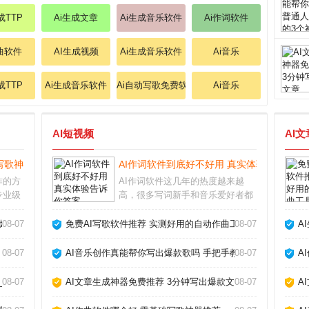
成TTP
Ai生成文章
Ai生成音乐软件
Ai作词软件
作曲软件
AI生成视频
Ai生成音乐软件
Ai音乐
成TTP
Ai生成音乐软件
Ai自动写歌免费软件
Ai音乐
AI短视频
AI
写歌神器推荐_
AI作词软件到底好不好用 真实体验告诉你答
作的方
AI作词软件这几年的热度越来越
专业级
高，很多写词新手和音乐爱好者都
乐小白
在问它到底能不能派上用场。从我
都能帮
的实际体验来看，它确实能帮我们
爆款_
08-07
免费AI写歌软件推荐 实测好用的自动作曲工具_
08-07
A
件怎么
快速生成歌词框架，但要想写出真
常简
正打动人心的句子，还得靠人工打
08-07
AI音乐创作真能帮你写出爆款歌吗 手把手教你玩转AI作歌_
08-07
A
磨。AI作词软件怎么
_
08-07
AI文章生成神器免费推荐 3分钟写出爆款文章_
08-07
A