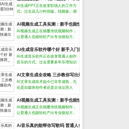
AI生成PPT正在改变职场人的工作方
式。过去花几小时排版、找模板、调
颜色，如今借助智能工具，只需输入
主题或上传文档，就能自动生成结构
AI视频生成工具实测：新手也能快速出片_
清晰、设计专业的演示文稿。这项技
AI视频生成正在颠覆传统视频制作，
术不仅节省时间，更让内容表达变得
让普通人也能轻松产出专业级短片。
高效
过去需要团队协作的剪辑、特效、配
音，如今只需输入文字描述，AI就能
AI生成音乐软件哪个好 新手入门推荐_
自动生成流畅画面。本文结合近期热
AI生成音乐软件正在改变普通人创作
门工具实测，帮你避开常见坑点。AI
音乐的方式。过去需要多年乐理知识
视
才能写歌，现在用手机或电脑就能生
成完整曲目。这些工具降低了门槛，
AI文章生成全攻略 三步教你写出爆款内容_
但也带来选择难题：功能多不多、效
AI文章生成技术如今已非常成熟，无
果好不好、要不要付费？AI生成音乐
论是自媒体创作者还是企业运营人
软件
员，都能借助它快速产出高质量内
容。但很多人只停留在“复制粘贴”层
AI视频生成工具实测：新手也能快速出片_
面，浪费了这个强大工具的真正潜
AI视频生成正在颠覆传统视频制作，
力。要想让AI写出符合需求、有深
让普通人也能轻松产出专业级短片。
度、能吸引
过去需要团队协作的剪辑、特效、配
音，如今只需输入文字描述，AI就能
Ai音乐真的能帮你写歌吗 普通人也能做的3个神器_