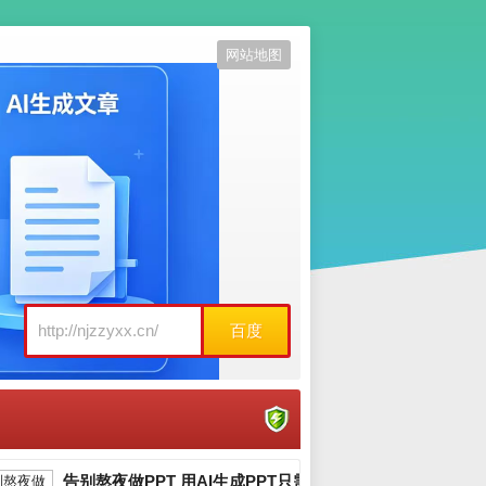
网站地图
百度
告别熬夜做PPT 用AI生成PPT只需3分钟_