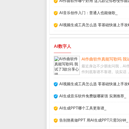
AI作曲软件哪个好用 这几款让你秒变作曲
AI音乐创作入门：普通人也能做歌_
AI视频生成工具怎么选 零基础快速上手攻
AI数字人
AI作曲软件真能写歌吗 我
最近身边不少朋友问我，AI
件到底靠谱不靠谱。说实话
初也半信半疑，但亲自上手
款之后，发现它们确实能快
AI视频生成工具怎么选 零基础快速上手攻
旋律和伴奏，尤其适合没学
的新手。今天就把我的真实
AI生成音乐软件免费版哪家强 实测推荐_
挑选方法分享给大家
AI生成PPT哪个工具更靠谱_
告别熬夜做PPT 用AI生成PPT只需3分钟_