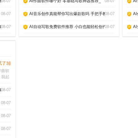
家_
08-07
AI作曲软件哪个好 零基础写歌神器推荐_
08-07
A
08-07
AI音乐创作真能帮你写出爆款歌吗 手把手教你玩转AI作歌_
08-07
A
略_
08-07
AI自动写歌免费软件推荐 小白也能轻松创作_
08-07
A
试了3款分享心得_
作曲软
，我起
试了几
速生成
略_
08-07
过乐理
体验和
08-07
08-07
08-07