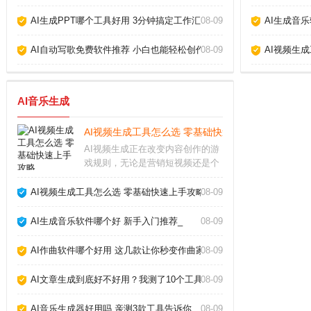
AI生成PPT哪个工具好用 3分钟搞定工作汇报_
08-09
AI生成音
AI自动写歌免费软件推荐 小白也能轻松创作_
08-09
AI视频生
AI音乐生成
AI视频生成工具怎么选 零基础快速上手攻略_
AI视频生成正在改变内容创作的游
戏规则，无论是营销短视频还是个
人Vlog，都能在几分钟内自动生成
高质量画面。作为长期使用各类AI
AI视频生成工具怎么选 零基础快速上手攻略_
08-09
工具的创作者，我发现选对工具和
方法，效率能提升十倍以上。AI视
AI生成音乐软件哪个好 新手入门推荐_
08-09
频生成靠谱
AI作曲软件哪个好用 这几款让你秒变作曲家_
08-09
AI文章生成到底好不好用？我测了10个工具告诉你真相_
08-09
AI音乐生成器好用吗 亲测3款工具告诉你_
08-09