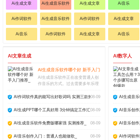
Ai生成文章
Ai生成音乐软件
Ai生成文章
Ai音乐
Ai作词软件
Ai生成音乐软件
Ai作词软件
Ai生成文章
Ai音乐
Ai作词软件
Ai生成文章
Ai音乐
AI文章生成
AI数字人
AI生成音乐软件哪个好 新手入门推荐_
AI生成音乐软件正在改变普通人创
作音乐的方式。过去需要多年乐理
知识才能写歌，现在用手机或电脑
就能生成完整曲目。这些工具降低
AI作词软件真的能写出好歌词吗 实测三款热门工具告诉你答案_
08-09
AI生成音
了门槛，但也带来选择难题：功能
多不多、效果好不好、要不要付
AI生成PPT哪个工具好用 3分钟搞定工作汇报_
08-09
AI音乐创
费？AI生成音乐软件
AI生成音乐软件免费版哪家强 实测推荐_
08-09
AI音乐创
AI音乐创作入门：普通人也能做歌_
08-09
AI作词软